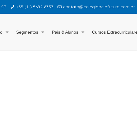
– SP
+55 (11) 5682-6333
contato@colegiobelofuturo.com.br
io
Segmentos
Pais & Alunos
Cursos Extracurricular