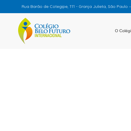
Rua Barão de Cotegipe, 111 - Granja Julieta, São Paulo 
O Colég