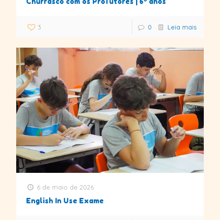
Churrasco com os ProTutores | 6º anos
3
0
Leia mais
6 de maio de 2026
English In Use Exame