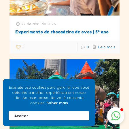
Colégio Belo Futuro
22 de abril de 2026
Internacional
Experimento de chocadeira de ovos | 5º ano
3
0
Leia mais
Este site usa cookies para garantir que você
obtenha a melhor experiência em nosso
site. Ao usar nosso site você consente
cookies.
Saber mais
Aceitar