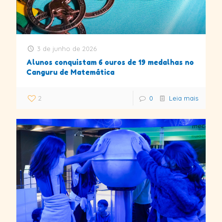
3 de junho de 2026
Alunos conquistam 6 ouros de 19 medalhas no
Canguru de Matemática
2
0
Leia mais