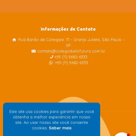
Informações de Contato
Rua Barão de Cotegipe, 111 - Granja Julieta, São Paulo –
Colégio Belo Futuro
SP
Internacional
contato@colegiobelofuturo.com.br
+55 (11) 5682-6333
+55 (11) 5682-6333
Este site usa cookies para garantir que você
obtenha a melhor experiência em nosso
site. Ao usar nosso site você consente
cookies.
Saber mais