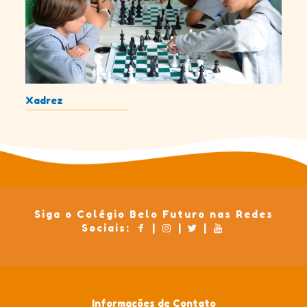
Xadrez
Siga o Colégio Belo Futuro nas Redes
Sociais:
|
|
|
Informações de Contato