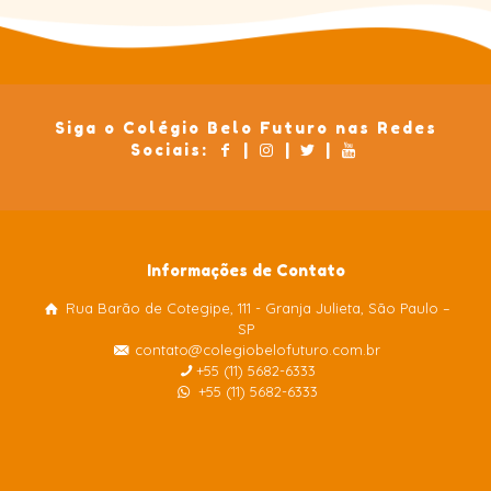
Siga o Colégio Belo Futuro nas Redes
Sociais:
|
|
|
Informações de Contato
Rua Barão de Cotegipe, 111 - Granja Julieta, São Paulo –
Colégio Belo Futuro
SP
Internacional
contato@colegiobelofuturo.com.br
+55 (11) 5682-6333
+55 (11) 5682-6333