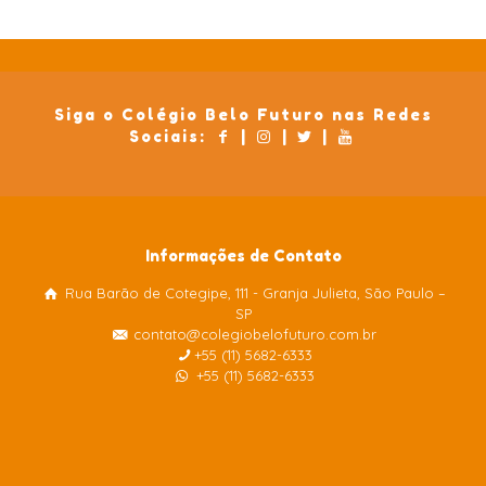
Siga o Colégio Belo Futuro nas Redes
Sociais:
|
|
|
Informações de Contato
Rua Barão de Cotegipe, 111 - Granja Julieta, São Paulo –
Colégio Belo Futuro
SP
Internacional
contato@colegiobelofuturo.com.br
+55 (11) 5682-6333
+55 (11) 5682-6333