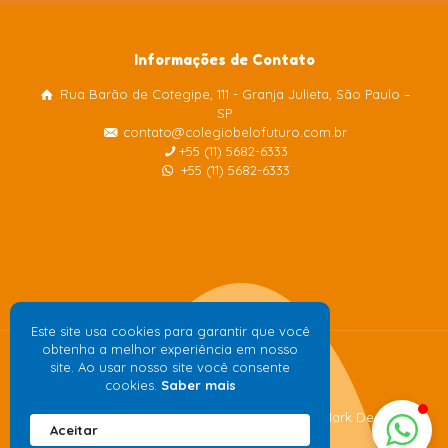
Informações de Contato
Rua Barão de Cotegipe, 111 - Granja Julieta, São Paulo –
Colégio Belo Futuro
SP
Internacional
contato@colegiobelofuturo.com.br
+55 (11) 5682-6333
+55 (11) 5682-6333
Este site usa cookies para garantir que você
obtenha a melhor experiência em nosso
site. Ao usar nosso site você consente
cookies.
Saber mais
Desenvolvido pela
agência de publicidade
Mark Design
Aceitar