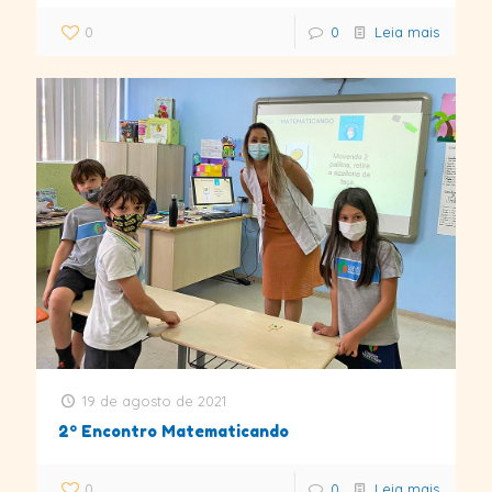
0
0
Leia mais
19 de agosto de 2021
2º Encontro Matematicando
0
0
Leia mais