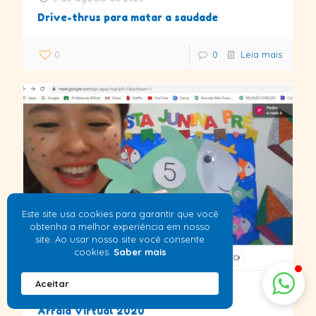
Drive-thrus para matar a saudade
Colégio Belo Futuro
0
0
Leia mais
Internacional
Este site usa cookies para garantir que você
obtenha a melhor experiência em nosso
site. Ao usar nosso site você consente
cookies.
Saber mais
Aceitar
18 de junho de 2020
Arraiá Virtual 2020