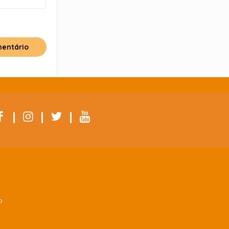
|
|
|
Colégio Belo Futuro
Internacional
P