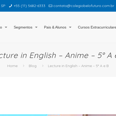
– SP
+55 (11) 5682-6333
contato@colegiobelofuturo.com.br
io
Segmentos
Pais & Alunos
Cursos Extracurricular
cture in English – Anime – 5° A 
Home
Blog
Lecture in English – Anime – 5° A e B