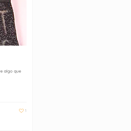
re algo que
1