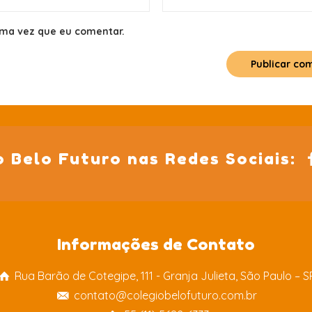
ima vez que eu comentar.
o Belo Futuro nas Redes Sociais:
Informações de Contato
Rua Barão de Cotegipe, 111 - Granja Julieta, São Paulo – S
contato@colegiobelofuturo.com.br