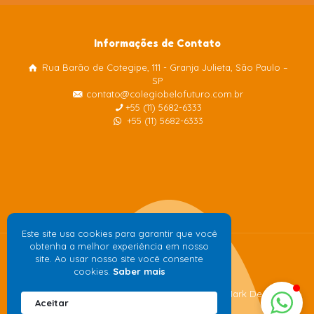
Informações de Contato
Rua Barão de Cotegipe, 111 - Granja Julieta, São Paulo –
Colégio Belo Futuro
SP
Internacional
contato@colegiobelofuturo.com.br
+55 (11) 5682-6333
+55 (11) 5682-6333
Este site usa cookies para garantir que você
obtenha a melhor experiência em nosso
site. Ao usar nosso site você consente
cookies.
Saber mais
Desenvolvido pela
agência de publicidade
Mark Design
Aceitar