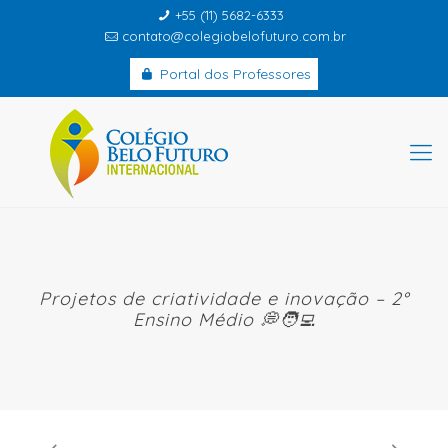
+55 (11) 5682-6333
contato@colegiobelofuturo.com.br
Portal dos Professores
Projetos de criatividade e inovação – 2°
Ensino Médio 💭🧑‍💻