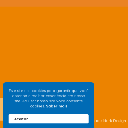
Este site usa cookies para garantir que você
obtenha a melhor experiência em nosso
site. Ao usar nosso site você consente
cookies.
Saber mais
Aceitar
Desenvolvido pela
agência de publicidade
Mark Design