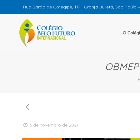
Rua Barão de Cotegipe, 111 - Granja Julieta, São Paulo 
O Colég
OBMEP 
6 de novembro de 2021