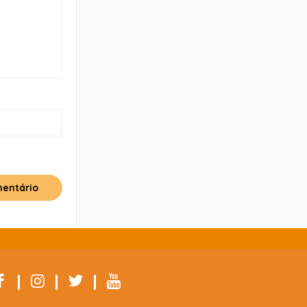
|
|
|