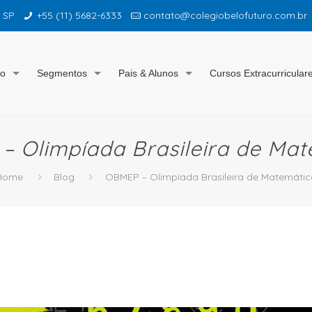
– SP
+55 (11) 5682-6333
contato@colegiobelofuturo.com.br
io
Segmentos
Pais & Alunos
Cursos Extracurricular
– Olimpíada Brasileira de Mat
Home
Blog
OBMEP – Olimpíada Brasileira de Matemátic