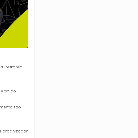
a Petronila
Altin do
omento tão
e organizador