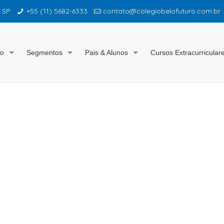
– SP
+55 (11) 5682-6333
contato@colegiobelofuturo.com.br
io
Segmentos
Pais & Alunos
Cursos Extracurricular