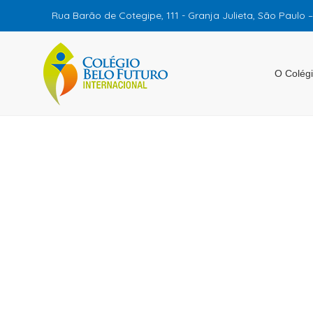
Rua Barão de Cotegipe, 111 - Granja Julieta, São Paulo 
O Colég