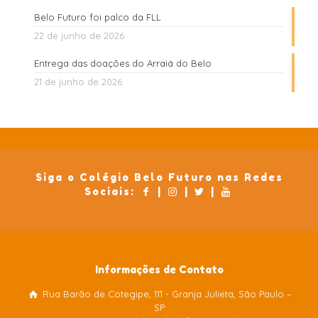
Belo Futuro foi palco da FLL
22 de junho de 2026
Entrega das doações do Arraiá do Belo
21 de junho de 2026
Siga o Colégio Belo Futuro nas Redes
Sociais:
|
|
|
Informações de Contato
Rua Barão de Cotegipe, 111 - Granja Julieta, São Paulo –
Colégio Belo Futuro
SP
Internacional