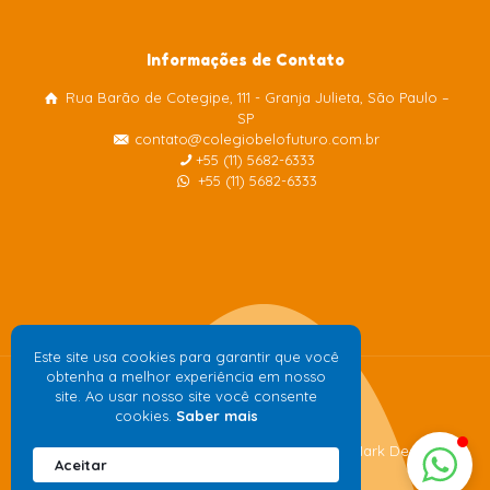
Informações de Contato
Rua Barão de Cotegipe, 111 - Granja Julieta, São Paulo –
Colégio Belo Futuro
SP
Internacional
contato@colegiobelofuturo.com.br
+55 (11) 5682-6333
+55 (11) 5682-6333
Este site usa cookies para garantir que você
obtenha a melhor experiência em nosso
site. Ao usar nosso site você consente
cookies.
Saber mais
Desenvolvido pela
agência de publicidade
Mark Design
Aceitar