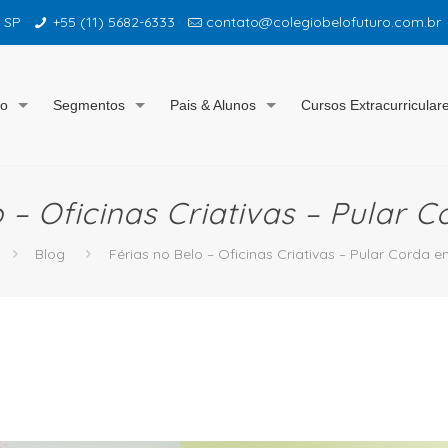
– SP
+55 (11) 5682-6333
contato@colegiobelofuturo.com.br
io
Segmentos
Pais & Alunos
Cursos Extracurricular
 – Oficinas Criativas – Pular 
Blog
Férias no Belo – Oficinas Criativas – Pular Corda e