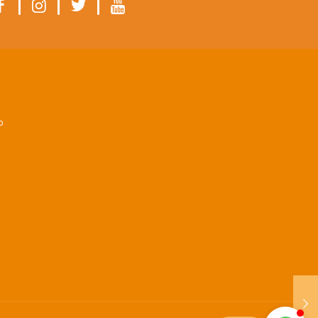
|
|
|
Colégio Belo Futuro
Internacional
P