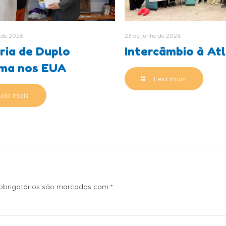
 de 2026
23 de junho de 2026
ria de Duplo
Intercâmbio à At
oma nos EUA
Leia mais
Leia mais
brigatórios são marcados com
*