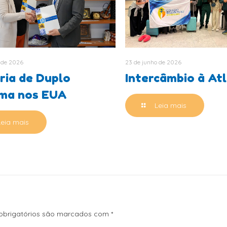
 de 2026
23 de junho de 2026
ria de Duplo
Intercâmbio à At
oma nos EUA
Leia mais
Leia mais
brigatórios são marcados com
*