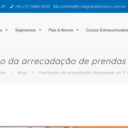
– SP
+55 (11) 5682-6333
contato@colegiobelofuturo.com.br
io
Segmentos
Pais & Alunos
Cursos Extracurricular
o da arrecadação de prendas 
me
Blog
Premiação da arrecadação de prendas do 7º 