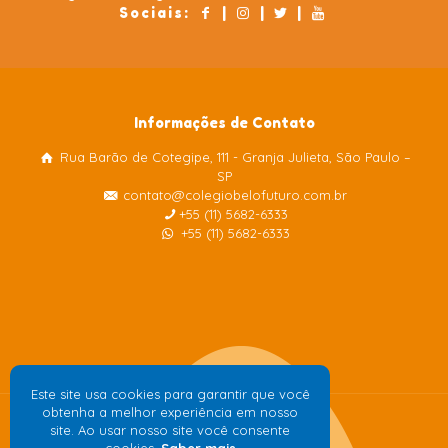
Sociais:
|
|
|
Informações de Contato
Rua Barão de Cotegipe, 111 - Granja Julieta, São Paulo –
Colégio Belo Futuro
SP
Internacional
contato@colegiobelofuturo.com.br
+55 (11) 5682-6333
+55 (11) 5682-6333
Este site usa cookies para garantir que você
obtenha a melhor experiência em nosso
site. Ao usar nosso site você consente