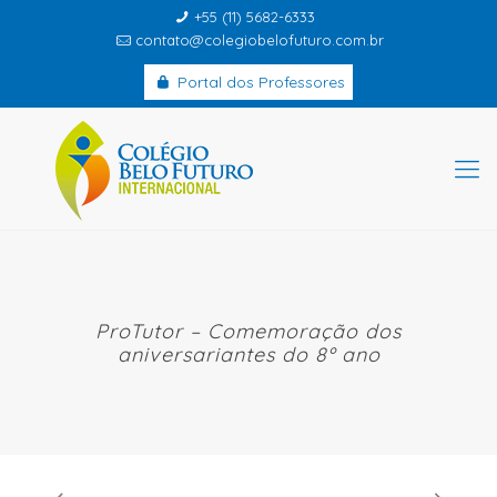
+55 (11) 5682-6333
contato@colegiobelofuturo.com.br
Portal dos Professores
ProTutor – Comemoração dos
aniversariantes do 8º ano