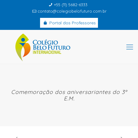
+55 (11) 5682-6333
contato@colegiobelofuturo.com.br
Portal dos Professores
Comemoração dos aniversariantes do 3º
E.M.