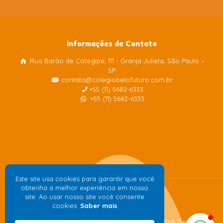
Informações de Contato
Rua Barão de Cotegipe, 111 - Granja Julieta, São Paulo –
Colégio Belo Futuro
SP
Internacional
contato@colegiobelofuturo.com.br
+55 (11) 5682-6333
+55 (11) 5682-6333
Este site usa cookies para garantir que você
obtenha a melhor experiência em nosso
site. Ao usar nosso site você consente
cookies.
Saber mais
Desenvolvido pela
agência de publicidade
Mark Design