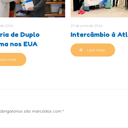
 de 2026
23 de junho de 2026
ria de Duplo
Intercâmbio à At
oma nos EUA
Leia mais
Leia mais
brigatórios são marcados com
*