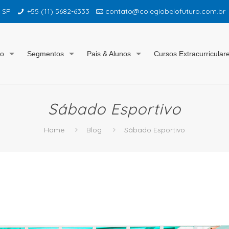
– SP
+55 (11) 5682-6333
contato@colegiobelofuturo.com.br
io
Segmentos
Pais & Alunos
Cursos Extracurricular
Sábado Esportivo
Home
Blog
Sábado Esportivo