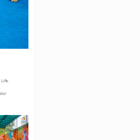
Life.
elo!