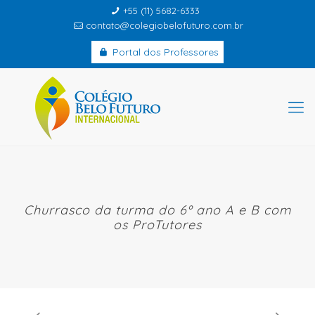
+55 (11) 5682-6333
contato@colegiobelofuturo.com.br
Portal dos Professores
Churrasco da turma do 6º ano A e B com
os ProTutores