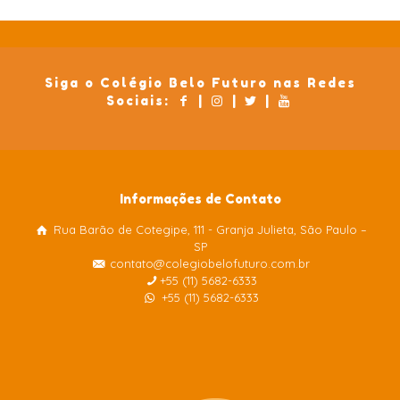
Siga o Colégio Belo Futuro nas Redes
Sociais:
|
|
|
Informações de Contato
Rua Barão de Cotegipe, 111 - Granja Julieta, São Paulo –
Colégio Belo Futuro
SP
Internacional
contato@colegiobelofuturo.com.br
+55 (11) 5682-6333
+55 (11) 5682-6333