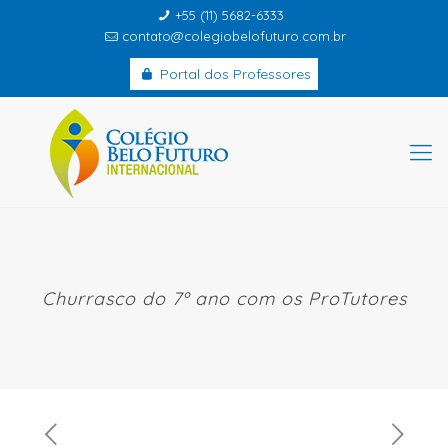
+55 (11) 5682-6333
contato@colegiobelofuturo.com.br
Portal dos Professores
Churrasco do 7º ano com os ProTutores