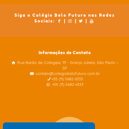
Siga o Colégio Belo Futuro nas Redes
Sociais:
|
|
|
Informações de Contato
Rua Barão de Cotegipe, 111 - Granja Julieta, São Paulo –
Colégio Belo Futuro
SP
Internacional
contato@colegiobelofuturo.com.br
+55 (11) 5682-6333
+55 (11) 5682-6333