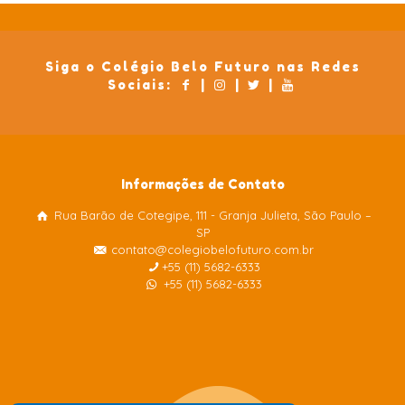
Siga o Colégio Belo Futuro nas Redes
Sociais:
|
|
|
Informações de Contato
Rua Barão de Cotegipe, 111 - Granja Julieta, São Paulo –
Colégio Belo Futuro
SP
Internacional
contato@colegiobelofuturo.com.br
+55 (11) 5682-6333
+55 (11) 5682-6333