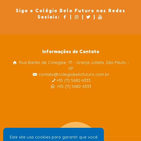
Siga o Colégio Belo Futuro nas Redes
Sociais:
|
|
|
Informações de Contato
Rua Barão de Cotegipe, 111 - Granja Julieta, São Paulo –
Colégio Belo Futuro
SP
Internacional
contato@colegiobelofuturo.com.br
+55 (11) 5682-6333
+55 (11) 5682-6333
Este site usa cookies para garantir que você