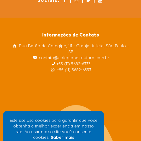
Sociais:
|
|
|
Informações de Contato
Rua Barão de Cotegipe, 111 - Granja Julieta, São Paulo –
Colégio Belo Futuro
SP
Internacional
contato@colegiobelofuturo.com.br
+55 (11) 5682-6333
+55 (11) 5682-6333
Este site usa cookies para garantir que você
obtenha a melhor experiência em nosso
site. Ao usar nosso site você consente
cookies.
Saber mais