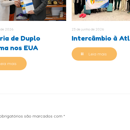
 de 2026
23 de junho de 2026
ria de Duplo
Intercâmbio à At
oma nos EUA
Leia mais
Leia mais
brigatórios são marcados com
*