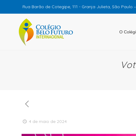
Rua Barão de Cotegipe, 111 - Granja Julieta, São Paulo 
O Colég
Vot
4 de maio de 2024