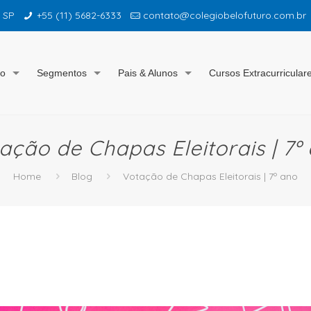
– SP
+55 (11) 5682-6333
contato@colegiobelofuturo.com.br
io
Segmentos
Pais & Alunos
Cursos Extracurricular
ação de Chapas Eleitorais | 7º
Home
Blog
Votação de Chapas Eleitorais | 7º ano