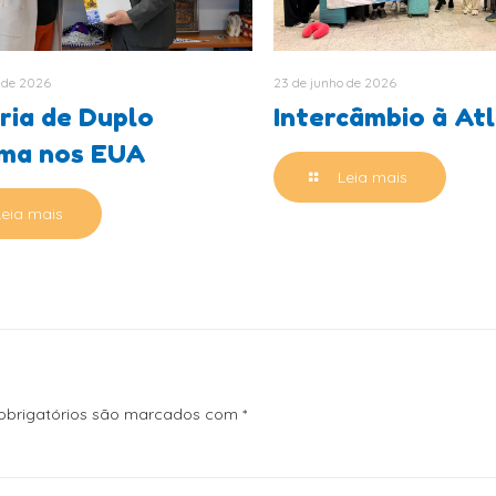
 de 2026
23 de junho de 2026
ria de Duplo
Intercâmbio à At
oma nos EUA
Leia mais
Leia mais
brigatórios são marcados com
*