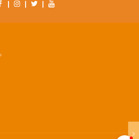
|
|
|
Colégio Belo Futuro
Internacional
P