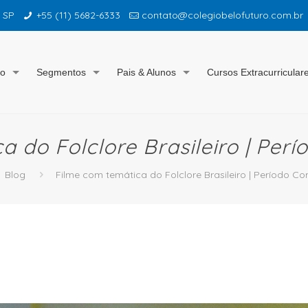
– SP
+55 (11) 5682-6333
contato@colegiobelofuturo.com.br
io
Segmentos
Pais & Alunos
Cursos Extracurricular
a do Folclore Brasileiro | Pe
Blog
Filme com temática do Folclore Brasileiro | Período 