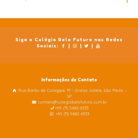
Siga o Colégio Belo Futuro nas Redes
Sociais:
|
|
|
Informações de Contato
Rua Barão de Cotegipe, 111 - Granja Julieta, São Paulo –
Colégio Belo Futuro
SP
Internacional
contato@colegiobelofuturo.com.br
+55 (11) 5682-6333
+55 (11) 5682-6333