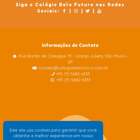
Siga o Colégio Belo Futuro nas Redes
Sociais:
|
|
|
Informações de Contato
Rua Barão de Cotegipe, 111 - Granja Julieta, São Paulo –
Colégio Belo Futuro
SP
Internacional
contato@colegiobelofuturo.com.br
+55 (11) 5682-6333
+55 (11) 5682-6333
Este site usa cookies para garantir que você
obtenha a melhor experiência em nosso