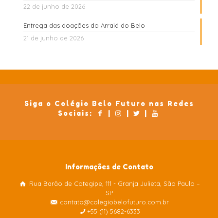
22 de junho de 2026
Entrega das doações do Arraiá do Belo
21 de junho de 2026
Siga o Colégio Belo Futuro nas Redes
Sociais:
|
|
|
Informações de Contato
Rua Barão de Cotegipe, 111 - Granja Julieta, São Paulo –
Colégio Belo Futuro
SP
Internacional
contato@colegiobelofuturo.com.br
+55 (11) 5682-6333