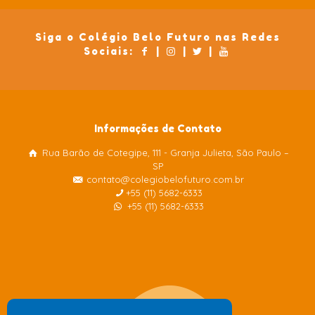
Siga o Colégio Belo Futuro nas Redes
Sociais:
|
|
|
Informações de Contato
Rua Barão de Cotegipe, 111 - Granja Julieta, São Paulo –
Colégio Belo Futuro
SP
Internacional
contato@colegiobelofuturo.com.br
+55 (11) 5682-6333
+55 (11) 5682-6333