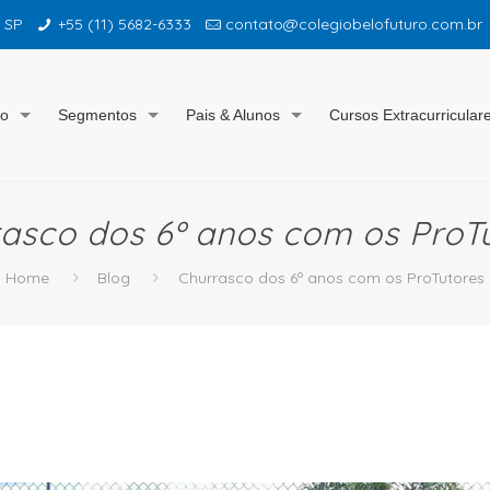
– SP
+55 (11) 5682-6333
contato@colegiobelofuturo.com.br
io
Segmentos
Pais & Alunos
Cursos Extracurricular
asco dos 6º anos com os ProT
Home
Blog
Churrasco dos 6º anos com os ProTutores