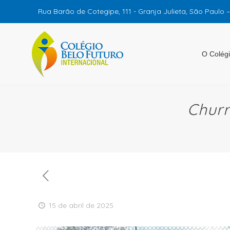
Rua Barão de Cotegipe, 111 - Granja Julieta, São Paulo 
O Colég
Churr
15 de abril de 2025