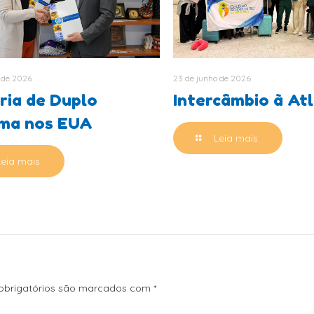
 de 2026
23 de junho de 2026
ria de Duplo
Intercâmbio à At
oma nos EUA
Leia mais
Leia mais
brigatórios são marcados com
*