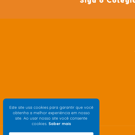
Siga o Colégi
Este site usa cookies para garantir que você
obtenha a melhor experiência em nosso
site. Ao usar nosso site você consente
cookies.
Saber mais