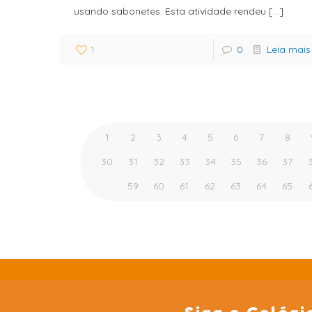
usando sabonetes. Esta atividade rendeu
[…]
1
0
Leia mais
1
2
3
4
5
6
7
8
30
31
32
33
34
35
36
37
59
60
61
62
63
64
65