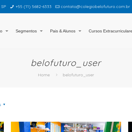
– SP
+55 (11) 5682-6333
contato@colegiobelofuturo.com.br
io
Segmentos
Pais & Alunos
Cursos Extracurricular
belofuturo_user
Home
belofuturo_user
s