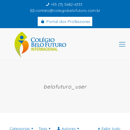
+55 (11) 5682-6333
contato@colegiobelofuturo.com.br
Portal dos Professores
belofuturo_user
Categorias
Tags
Autores
Exibir tudo