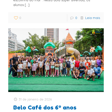
escolinha do mar”. Nesta aula super divertida, os
alunos
[…]
0
0
Leia mais
31 de janeiro de 2026
Belo Café dos 6º anos