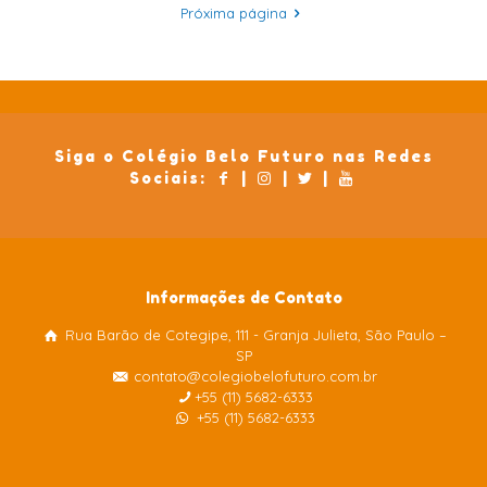
Próxima página
Siga o Colégio Belo Futuro nas Redes
Sociais:
|
|
|
Informações de Contato
Rua Barão de Cotegipe, 111 - Granja Julieta, São Paulo –
Colégio Belo Futuro
SP
Internacional
contato@colegiobelofuturo.com.br
+55 (11) 5682-6333
+55 (11) 5682-6333